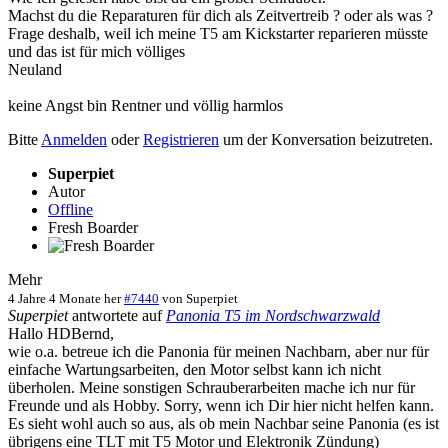
Machst du die Reparaturen für dich als Zeitvertreib ? oder als was ?
Frage deshalb, weil ich meine T5 am Kickstarter reparieren müsste
und das ist für mich völliges
Neuland
keine Angst bin Rentner und völlig harmlos
Bitte
Anmelden
oder
Registrieren
um der Konversation beizutreten.
Superpiet
Autor
Offline
Fresh Boarder
Mehr
4 Jahre 4 Monate her
#7440
von
Superpiet
Superpiet
antwortete auf
Panonia T5 im Nordschwarzwald
Hallo HDBernd,
wie o.a. betreue ich die Panonia für meinen Nachbarn, aber nur für
einfache Wartungsarbeiten, den Motor selbst kann ich nicht
überholen. Meine sonstigen Schrauberarbeiten mache ich nur für
Freunde und als Hobby. Sorry, wenn ich Dir hier nicht helfen kann.
Es sieht wohl auch so aus, als ob mein Nachbar seine Panonia (es ist
übrigens eine TLT mit T5 Motor und Elektronik Zündung)