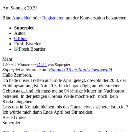
Am Sonntag 20.3?
Bitte
Anmelden
oder
Registrieren
um der Konversation beizutreten.
Superpiet
Autor
Offline
Fresh Boarder
Mehr
4 Jahre 4 Monate her
#7411
von
Superpiet
Superpiet
antwortete auf
Panonia T5 im Nordschwarzwald
Hallo Zembron,
ich hatte unser Treffen auf Ende April gelegt, obwohl der 20.3. der
Frühlingsanfang ist. Am 20.3. bin ich ganztägig auf einem 65er
Geburtstag...und ich muss meine 94 jährige Mutter im Nachbarort
betreuen. In der jetzigen Corona Welle möchte ich -noch- kein
Risiko eingehen.
Lass uns in Kontakt bleiben, bis das Ganze etwas sicherer ist. o.k. ?
Ich würde mich dann Ende April bei Dir melden..
Beste Grüße
Superpiet