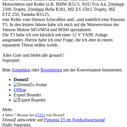
Motorrädern und Roller (z.B. BMW R51/3, NSU Fox A4, Zündapp
250S Trophy, Zündapp Bella R201, MZ ES 250/2 Trophy, MZ
ETZ 250, Yamaha RS125,
eine Reihe vom Simson Schwalben und...und natürlich eine Panonia
T5. In den letzten Jahren habe ich mich auf die Motorrevision der
Simson Motore M53/M54 und M500 spezialisiert.
Die T5 habe ich erst kürzlich mit einer 12 V VAPE Anlage
ausgestattet. Hierzu habe ich eine Frage, die ich aber in einem
separatem Threat stellen werde,
Alles Gute und bleibt alle gesund !
Superpiet
Bitte
Anmelden
oder
Registrieren
um der Konversation beizutreten.
DonutZ
Offline
Expert Boarder
Mehr
4 Jahre 7 Monate her
#7221
von
DonutZ
DonutZ
antwortete auf
Panonia T5 im Nordschwarzwald
Hallo Superpiet,