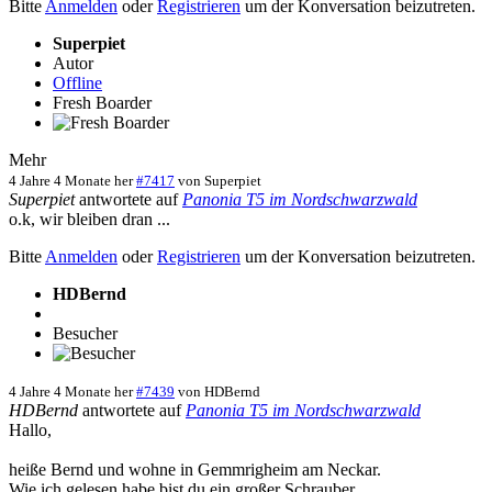
Bitte
Anmelden
oder
Registrieren
um der Konversation beizutreten.
Superpiet
Autor
Offline
Fresh Boarder
Mehr
4 Jahre 4 Monate her
#7417
von
Superpiet
Superpiet
antwortete auf
Panonia T5 im Nordschwarzwald
o.k, wir bleiben dran ...
Bitte
Anmelden
oder
Registrieren
um der Konversation beizutreten.
HDBernd
Besucher
4 Jahre 4 Monate her
#7439
von
HDBernd
HDBernd
antwortete auf
Panonia T5 im Nordschwarzwald
Hallo,
heiße Bernd und wohne in Gemmrigheim am Neckar.
Wie ich gelesen habe bist du ein großer Schrauber.