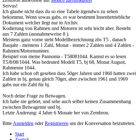
Zembron
antwortete auf
Modell Identifikation
Servus!
Ich glaube nicht dass du so eine Tabele irgendwo zu sehen
bekommst. Wenn sowas gabs, es war bestimmt Innenbetriebliche
Dokument welcher liegt nur in Archiv.
Kodierung von Rahmen und Motoren ist sehr leicht aber. Besteht
aus 7 Zahlen (ausnahmeweise 8 ).
Meistens ganz vorne steht Modellbezeichnung zbs T5 , danach
Baujahr - meistens 1 Zahl, Monat - immer 2 Zahlen und 4 Zahlen -
Rahmen/Motornummer.
Beispiel von meine Pannonia - T58081044. Kannst es so lesen
T5/8/08/1044. Was bedeuted Modell T5, bj 68, Monat August,
Rahmennr 1044.
Ich habe schon oft gesehen dass 50ger Jahren und 1960 hatten zwei
Zahlen in bj, genau gleich 70ger, aber zwischen 1961 und 1969
gabs nur ein Zahl für bj.
Noch deine Frage zu Beiwagen.
Ich habe nie gehört, und sehe auch selber keinen Zusammenhang
zwischen Beiwagennr und bj.
Letzte Änderung: 4 Jahre 6 Monate her von
Zembron
.
Bitte
Anmelden
oder
Registrieren
um der Konversation beizutreten.
Start
Zurück