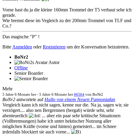
Vorne hast du ja die kleine 160mm Trommel der T5 verbaut sehe ich
gerade.
Wie bremst diese im Vegleich zu der 200mm Trommel von TLF und
Co.?
Das magische "P" !
Bitte
Anmelden
oder
Registrieren
um der Konversation beizutreten.
BoNr2
Autor
Offline
Senior Boarder
Mehr
5 Jahre 6 Monate her
-
5 Jahre 6 Monate her
#6564
von
BoNr2
BoNr2
antwortete auf
Hallo von einem Neuen Pannoniafan
Vergleich kann ich nicht sagen, kenne nur die. Na ja, sagen wir, sie
verzögert.... also nen Bergrennen (bergab) würde sehr, sehr
abenteuerlich
... aber ein paar sehr krtitische Situationen
(Vollbremsungen) habe ich unter hektischer Nutzung aller
möglichen Kräfte (vorne und hinten) gemeistert... im Schnee
jedenfalls blockiert sie auch vorne...