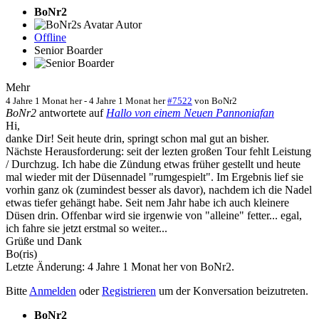
BoNr2
Autor
Offline
Senior Boarder
Mehr
4 Jahre 1 Monat her
-
4 Jahre 1 Monat her
#7522
von
BoNr2
BoNr2
antwortete auf
Hallo von einem Neuen Pannoniafan
Hi,
danke Dir! Seit heute drin, springt schon mal gut an bisher.
Nächste Herausforderung: seit der lezten großen Tour fehlt Leistung
/ Durchzug. Ich habe die Zündung etwas früher gestellt und heute
mal wieder mit der Düsennadel "rumgespielt". Im Ergebnis lief sie
vorhin ganz ok (zumindest besser als davor), nachdem ich die Nadel
etwas tiefer gehängt habe. Seit nem Jahr habe ich auch kleinere
Düsen drin. Offenbar wird sie irgenwie von "alleine" fetter... egal,
ich fahre sie jetzt erstmal so weiter...
Grüße und Dank
Bo(ris)
Letzte Änderung: 4 Jahre 1 Monat her von
BoNr2
.
Bitte
Anmelden
oder
Registrieren
um der Konversation beizutreten.
BoNr2