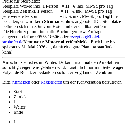
Preise für Stellplätze:
Stellplatz WoMo inkl. 1 Person = 11,- € inkl. MwSt. pro Tag
Stellplatz Zelt inkl. 1 Person = 11,- € inkl. MwSt. pro Tag
jede weitere Person = 8,- € inkl. MwSt. pro TagBitte
beachten, es wird
kein Stromanschluss
angeboten!Die Stellplätze
befinden sich nur 80m vom Hotel und der Chilibar entfernt.
Die Hotelrezeption nimmt die Buchungen bzw. Anfragen
entgegen.Telefon: 09556 18606 oder
rezeption@hotel-
strohofer.de
Kennwort: Motorradtreffen
Meldet Euch bitte bis
spätestens 31. Mai 2026 an, damit eine gute Planung stattfinden
kann!
Am schönsten ist es im Winter. Da kann man mal den Autofahrern
so richtig zeigen wie gefahren wird. ...natürlich nur mit Seitenwagen
Folgende Benutzer bedankten sich:
Der Vogtländer
,
Zembron
Bitte
Anmelden
oder
Registrieren
um der Konversation beizutreten.
Start
Zurück
1
Weiter
Ende
1