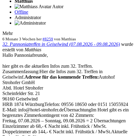
Matthias
Autor
Offline
Administrator
Mehr
6 Monate 3 Wochen her
#8259
von
Matthias
32. Pannoniatreffen in Geiselwind (07.08.2026 - 09.08.2026)
wurde
erstellt von
Matthias
Hallo Pannoniafreunde,
hier gibt es die aktuellen Infos zum 32. Treffen.
Zusammenfassung:Hier die Infos zum 32. Treffen in
Geiselwinf.
Adresse für das kommende Treffen:
Autohof
Strohofer GmbH
Abtl. Hotel Strohofer
Scheinfelder Str. 21
96160 Geiselwind
HRB 1874 WürzburgTelefon: 09556 18650 oder 0151 15055924
E-Mail: info@hotel-strohofer.deÜbernachtungIm Hotel gibt es ein
begrenztes Zimmerkontingent von 42 Zimmern:
Freitag, 07.08.2026 – Sonntag, 09.08.2026 = 2 Übernachtungen
Einzelzimmer ab 68,- € Nacht inkl. Frühstück / MwSt.
Doppelzimmer ab 144,- € Nacht inkl. Frühstück / MwSt.Aktuelle